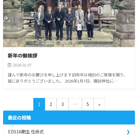
新年の御挨拶
2026.01.07
謹んで新年のお慶びを申し上げます旧年中は格別のご厚情を賜り、
誠にありがとうございました。 2026年1月7日、諏訪神社に…
1
2
3
…
5
»
最近の投稿
EDS16期生 任命式